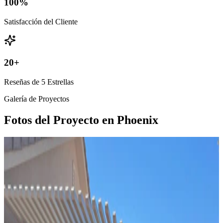
100
%
Satisfacción del Cliente
20
+
Reseñas de 5 Estrellas
Galería de Proyectos
Fotos del Proyecto en Phoenix
Techo Sólido
adosado
10' x 28' Siennawood
St. George, UT
Techo Sólido
adosado