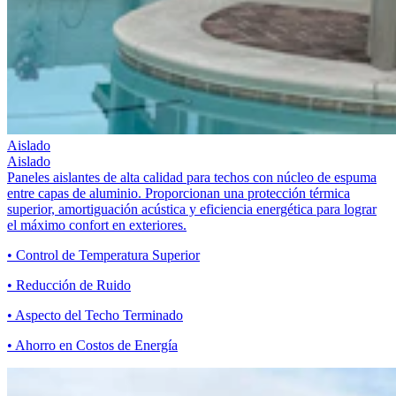
Aislado
Aislado
Paneles aislantes de alta calidad para techos con núcleo de espuma
entre capas de aluminio. Proporcionan una protección térmica
superior, amortiguación acústica y eficiencia energética para lograr
el máximo confort en exteriores.
• Control de Temperatura Superior
• Reducción de Ruido
• Aspecto del Techo Terminado
• Ahorro en Costos de Energía