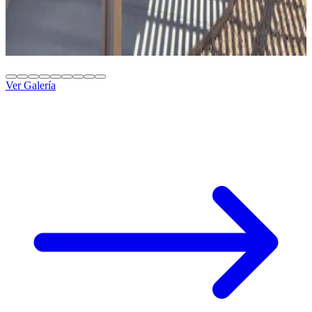
10' x 16' Maplewood
Washington, UT
Ver Galería