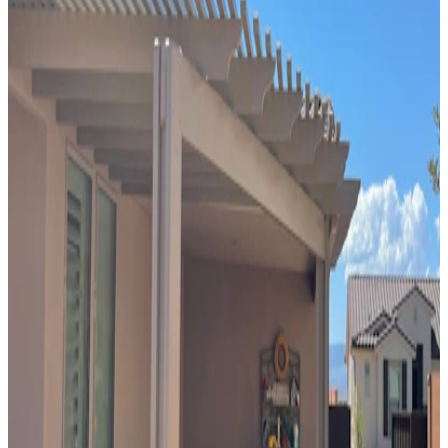
10' x 20' Siennawood
St. George, UT
Techo Sólido
adosado
10' x 22' Black
St. George, UT
Techo Sólido
adosado
8' x 16' Driftwood
Washington, UT
Techo Sólido
adosado
16' x 22' Driftwood