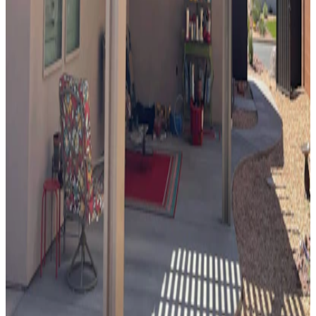
St. George, UT
Celosía
Independiente
10' x 40' Siennawood
St. George, UT
Celosía
adosado
10' x 20' White
Washington, UT
Celosía
adosado
10' x 22' Sandalwood
St. George, UT
Celosía
adosado